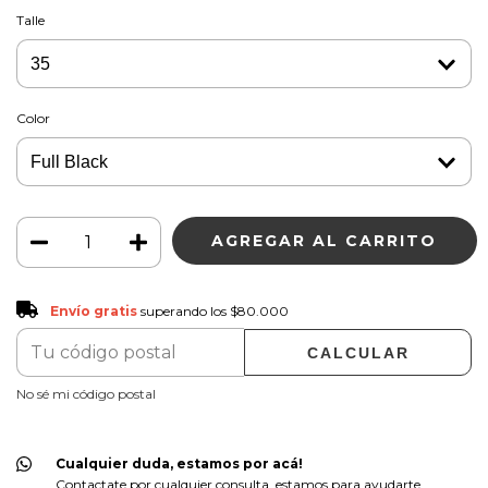
Talle
Color
Envío gratis
$80.000
Envío gratis
superando los
$80.000
CALCULAR
CAMBIAR CP
Entregas para el CP:
No sé mi código postal
Cualquier duda, estamos por acá!
Contactate por cualquier consulta, estamos para ayudarte.