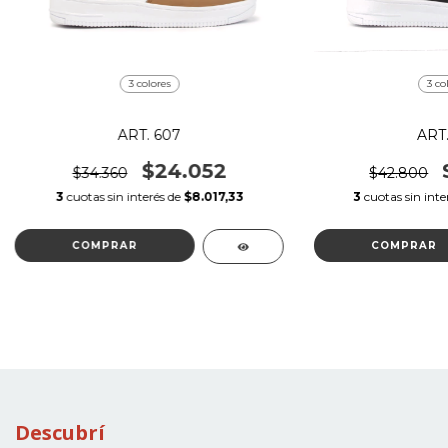
3 colores
3 co
ART. 607
ART.
$24.052
$34.360
$42.800
3
cuotas sin interés de
$8.017,33
3
cuotas sin inte
COMPRAR
COMPRAR
Descubrí