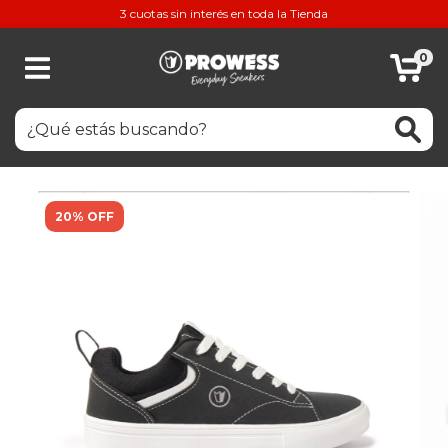
3 cuotas sin interés en toda la Tienda
0
20% OFF