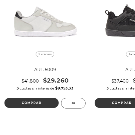
2 colores
4 co
ART. 5009
ART.
$29.260
$41.800
$37.400
3
cuotas sin interés de
$9.753,33
3
cuotas sin inte
COMPRAR
COMPRAR