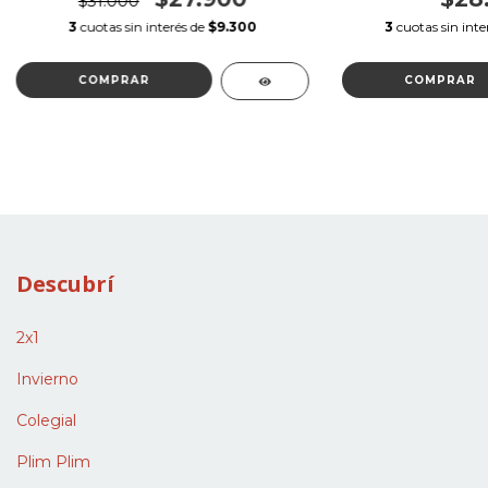
$31.000
3
cuotas sin interés de
$9.300
3
cuotas sin inte
COMPRAR
COMPRAR
Descubrí
2x1
Invierno
Colegial
Plim Plim