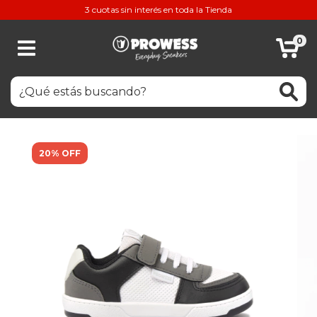
3 cuotas sin interés en toda la Tienda
0
20% OFF