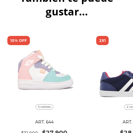
gustar...
10% OFF
2X1
5 colores
2 co
ART. 644
ART.
$27.900
$28