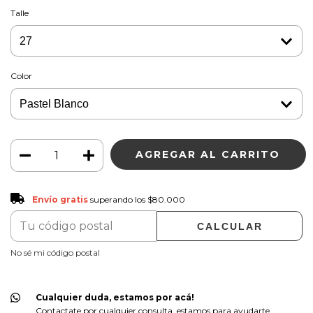
Talle
Color
Envío gratis
$80.000
Envío gratis
superando los
$80.000
CALCULAR
CAMBIAR CP
Entregas para el CP:
No sé mi código postal
Cualquier duda, estamos por acá!
Contactate por cualquier consulta, estamos para ayudarte.