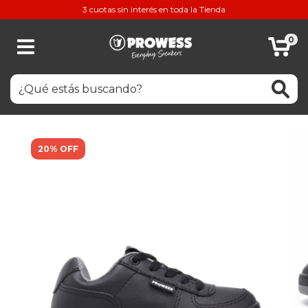
3 cuotas sin interés en toda la Tienda
0
20% OFF