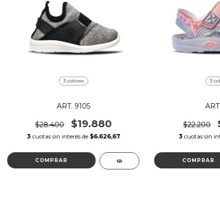
3 colores
3 co
ART. 9105
ART.
$19.880
$28.400
$22.200
3
cuotas sin interés de
$6.626,67
3
cuotas sin in
COMPRAR
COMPRAR